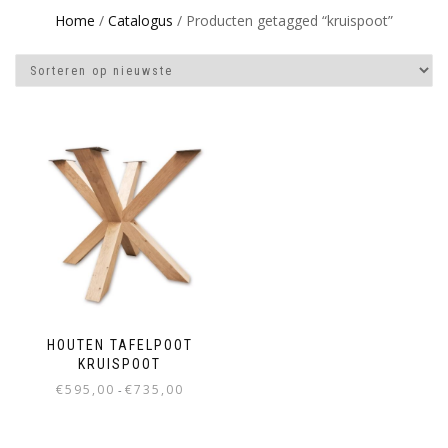
Home
/
Catalogus
/ Producten getagged “kruispoot”
HOUTEN TAFELPOOT
KRUISPOOT
Prijsklasse:
€
595,00
€
735,00
-
€595,00
Dit
tot
product
€735,00