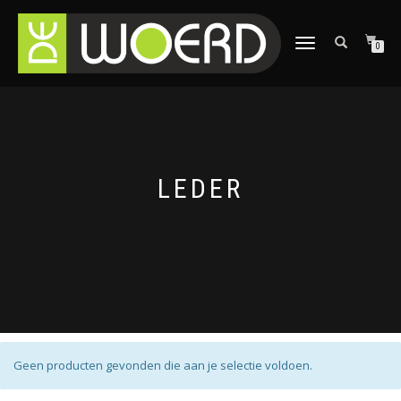
SCHAKEL
0
TUSSEN
MENU
LEDER
Geen producten gevonden die aan je selectie voldoen.