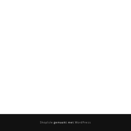
ShopIsle
gemaakt met
WordPress