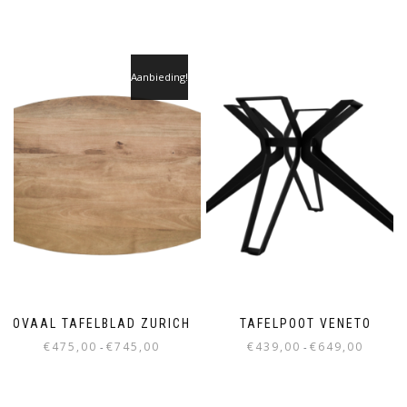
Aanbieding!
OVAAL TAFELBLAD ZURICH
TAFELPOOT VENETO
Prijsklasse:
Prijsklass
€
475,00
€
745,00
€
439,00
€
649,00
-
-
€475,00
€439,00
Dit
Dit
tot
tot
product
product
€745,00
€649,00