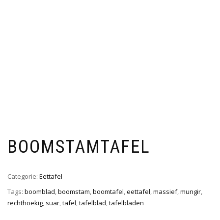
BOOMSTAMTAFEL
Categorie:
Eettafel
Tags:
boomblad
,
boomstam
,
boomtafel
,
eettafel
,
massief
,
mungir
,
rechthoekig
,
suar
,
tafel
,
tafelblad
,
tafelbladen