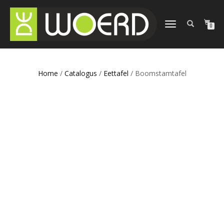
SCHAKEL
0
TUSSEN
MENU
Home
/
Catalogus
/
Eettafel
/ Boomstamtafel