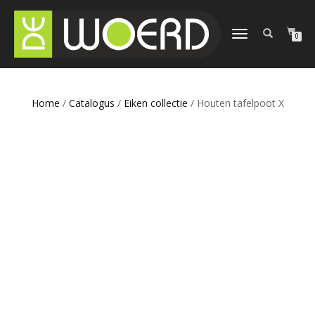
SCHAKEL
0
TUSSEN
MENU
Home
/
Catalogus
/
Eiken collectie
/ Houten tafelpoot X