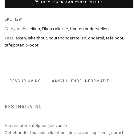
TOEVOEGEN AAN WINKELWAGEN
SKU:
1291
Categorieën:
eiken
,
Eiken collectie
,
Houten onderstellen
Tags:
eiken
,
eikenhout
,
houtenonderstellen
,
ondertel
,
tafelpoot
,
tafelpoten
,
x-poot
BESCHRIJVING
AANVULLENDE INFORMATIE
BESCHRIJVING
Eikenhouten tafelpoot (set van 2)
Onbehandeld massief eikenhout, dus kan ook op kleur gebracht