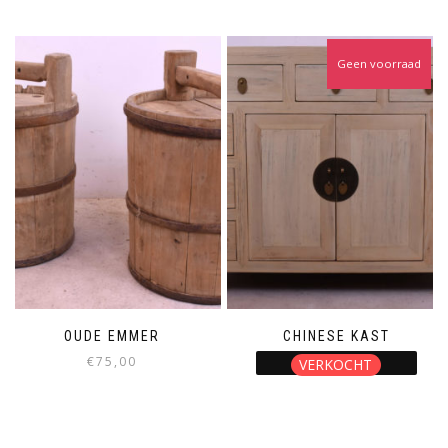
Geen voorraad
OUDE EMMER
CHINESE KAST
€
75,00
VERKOCHT
LEES VERDER