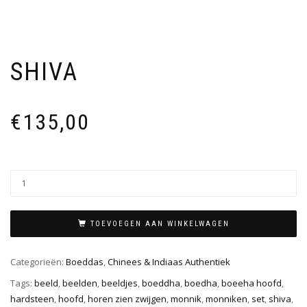
SHIVA
€
135,00
TOEVOEGEN AAN WINKELWAGEN
Categorieën:
Boeddas
,
Chinees & Indiaas Authentiek
Tags:
beeld
,
beelden
,
beeldjes
,
boeddha
,
boedha
,
boeeha hoofd
,
hardsteen
,
hoofd
,
horen zien zwijgen
,
monnik
,
monniken
,
set
,
shiva
,