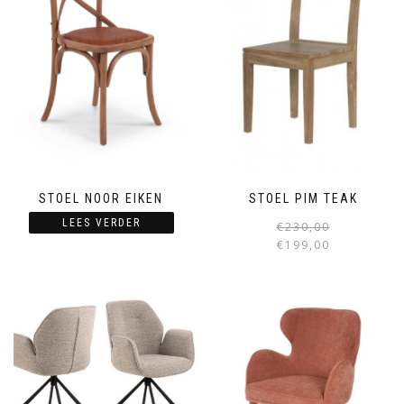
STOEL NOOR EIKEN
STOEL PIM TEAK
LEES VERDER
€
230,00
€
199,00
i