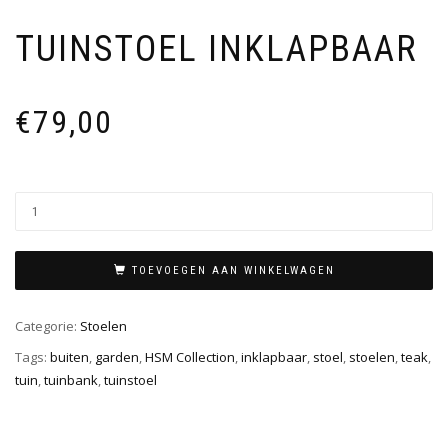
TUINSTOEL INKLAPBAAR
€
79,00
TOEVOEGEN AAN WINKELWAGEN
Categorie:
Stoelen
Tags:
buiten
,
garden
,
HSM Collection
,
inklapbaar
,
stoel
,
stoelen
,
teak
,
tuin
,
tuinbank
,
tuinstoel