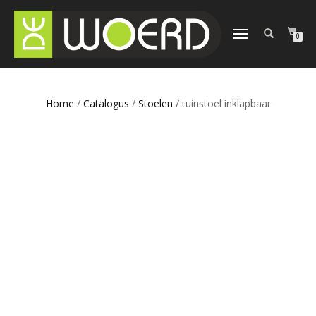
SCHAKEL
0
TUSSEN
MENU
Home
/
Catalogus
/
Stoelen
/ tuinstoel inklapbaar