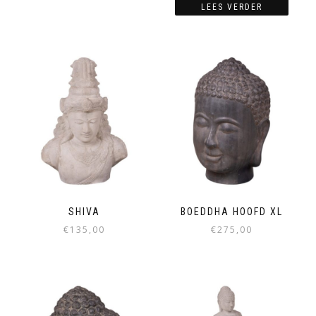
LEES VERDER
SHIVA
BOEDDHA HOOFD XL
€
135,00
€
275,00