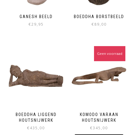
GANESH BEELD
BOEDDHA BORSTBEELD
€
29,95
€
89,00
Geen voorraad
BOEDDHA LIGGEND
KOMODO VARAAN
HOUTSNIJWERK
HOUTSNIJWERK
€
435,00
€
345,00