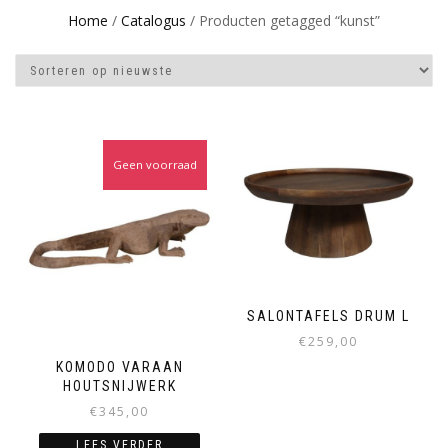
Home
/
Catalogus
/ Producten getagged “kunst”
Geen voorraad
SALONTAFELS DRUM L
€
259,00
KOMODO VARAAN
Dit
HOUTSNIJWERK
product
€
345,00
heeft
meerdere
LEES VERDER