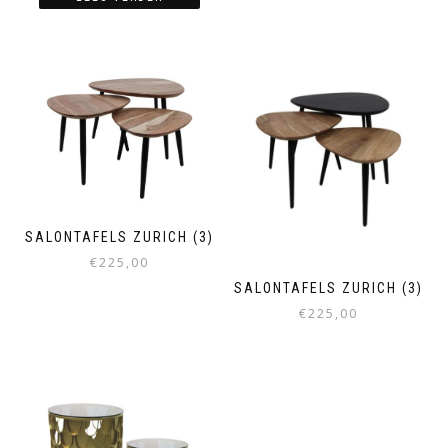
variaties.
Deze
optie
kan
gekozen
worden
op
de
productpagina
SALONTAFELS ZURICH (3)
€
225,00
SALONTAFELS ZURICH (3)
€
225,00