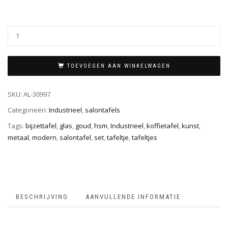
TOEVOEGEN AAN WINKELWAGEN
SKU:
AL-30997
Categorieën:
Industrieel
,
salontafels
Tags:
bijzettafel
,
glas
,
goud
,
hsm
,
Industrieel
,
koffietafel
,
kunst
,
metaal
,
modern
,
salontafel
,
set
,
tafeltje
,
tafeltjes
BESCHRIJVING
AANVULLENDE INFORMATIE